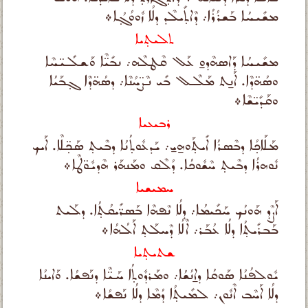
ܡܫܺܝܚܳܐ ܒܰܫܪܳܪܳܐ܇ ܕܶܐܬ̣ܺܝܠܶܕ ܕܠܳܐ ܙܽܘܘܳܓ̣ܳܐ܀
ܬܠܝܬ̣ܝܐ
ܡܫܺܝܚܳܐ ܕܰܐܣܗܶܕܘ̱ ܥܰܠ ܩܶܛܠܶܗ܇ ܢܒܺܝ̈ܶܐ ܘܰܫܠܺܝ̈ܚܶܐ
ܘܣܳܗ̈ܕܶܐ. ܐܰܢ̱ܬ ܡܰܠܶـܠ ܒܺܝ ܢܶܨ̈ܚܳܢܶܐ܇ ܕܣܳܗ̈ܕܶܐ ܓ̣ܒܰܝܳܐ
ܘܩܰܕܺܝ̈ܫܶܐ܀
ܪܒܝܥܝܐ
ܡܰܠܰܐܟ̣ܳܐ ܕܒܶܣܪܳܐ ܐܺܝܬ̣ܰܘܗ̱ܝ̱܇ ܝܰܕܥܽܘܬ̣ܳܢܳܐ ܕܒܶܝܬ̣ ܣܰܟ̣̈ܠܶܐ. ܐܰܝܟ
ܢܽܘܗܪܳܐ ܕܒܶܝܬ̣ ܚܶܫܽܘܟܳܐ. ܕܳܠܶܩ ܘܡܰܢܗܰܪ ܗܶܕܝܽܘ̈ܛܶܐ܀
ܚܡܝܫܝܐ
ܐܰܨܶܕ ܗܰܘܢܳܟ ܚܰܟܺܝܡܳܐ܇ ܕܠܳܐ ܢܶܦܗܶܐ ܒܰܣܪ̈ܺܝܩܳܬ̣ܳܐ. ܕܠܰܝܬ
ܒܰܒܪܺܝܬ̣ܳܐ ܕܠܳܐ ܥܳܒܰܪ܇ ܐܶܠܳܐ ܕܶܚܠܰܬ̣ ܐܰܠܳܗܳܐ܀
ܫܬܝܬ̣ܝܐ
ܝܽܘܠܦܳܢܳܐ ܣܰܘܩܳܐ ܕܐ̱ܢܳܫܳܐ܇ ܘܡܰܪܕܽܘܬ̣ܳܐ ܚܰܝ̈ܶܐ ܕܢܰܦܫܳܐ. ܘܰܐܝܢܳܐ
ܕܠܳܐ ܐܰܚܶܒ ܐܶܢܽܘܢ܇ ܠܡܺܝܬ̣ܳܐ ܕܳܡܶܐ ܕܠܳܐ ܢܰܦܫܳܐ܀