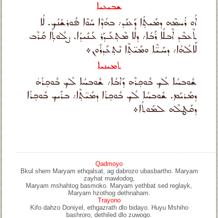
ܫܒܝܥܝܐ
ܐܳܘ ܪܳܚܡܶܗ ܕܡܺܝܬ̣ܳܐ ܕܰܥܢܰܕ܇ ܒܗܳܕܶܐ ܚܰܘܶܐ ܦܽܘܪܫܳܢܳܟ. ܠܳܐ
ܬܶܥܒܶܕ ܐܶܒܠܳܐ ܪܰܒܳܐ܇ ܕܠܳܐ ܡܶܬ̣ܥܰܕܰܪ ܥܰܢܺܝܕܳܐ. ܨܠܽܘܬ̣ܳܐ ܩܰܪܶܒ
ܠܰܐܠܳܗܳܐ܇ ܕܚܰܝ̈ܶܐ ܘܡܺܝ̈ܬ̣ܶܐ ܢܶܬ̣ܥܰܕܪܽܘܢ܀
ܬܡܝܢܝܐ
ܫܽܘܒܚܳܐ ܠܳܟ ܒܽܘܟ̣ܪܶܗ ܕܰܐܒܳܐ܇ ܫܽܘܒܚܳܐ ܠܳܟ ܒܽܘܟ̣ܪܳܗ̇
ܕܡܰܪܝܰܡ. ܫܽܘܒܚܳܐ ܠܳܟ ܒܽܘܟ̣ܪܳܐ ܕܡܺܝ̈ܬ̣ܶܐ܇ ܒܪܺܝܟ ܒܽܘܟ̣ܪܳܐ
ܕܩܰܛܠܶܗ ܠܡܰܘܬܳܐ܀
Qadmoyo
Bkul shem Maryam ethqalsat, ag dabrozo ubasbartho. Maryam
zayhat mawlodog,
Maryam mshahtog basmoko. Maryam yethbat sed reglayk,
Maryam hzothog dethnaham.
Trayono
Kifo dahzo Doniyel, ethgazrath dlo bidayo. Huyu Mshiho
bashroro, dethiled dlo zuwogo.