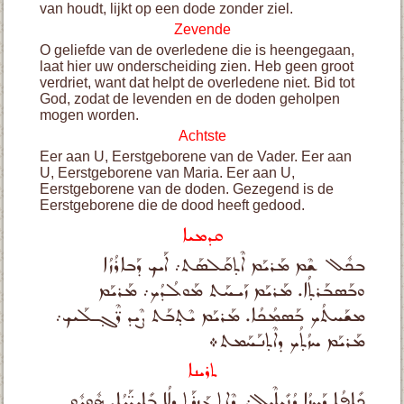
van houdt, lijkt op een dode zonder ziel.
Zevende
O geliefde van de overledene die is heengegaan,
laat hier uw onderscheiding zien. Heb geen groot
verdriet, want dat helpt de overledene niet. Bid tot
God, zodat de levenden en de doden geholpen
mogen worden.
Achtste
Eer aan U, Eerstgeborene van de Vader. Eer aan
U, Eerstgeborene van Maria. Eer aan U,
Eerstgeborene van de doden. Gezegend is de
Eerstgeborene die de dood heeft gedood.
ܩܕܡܝܐ
ܒܟܽܠ ܫܶܡ ܡܰܪܝܰܡ ܐܶܬ̣ܩܰܠܣܰܬ܇ ܐܰܝܟ ܕܰܒܐܪܳܙܳܐ
ܘܒܰܣܒܰܪܬ̣ܳܐ. ܡܰܪܝܰܡ ܙܰܝܚܰܬ ܡܰܘܠܳܕܳܟ܇ ܡܰܪܝܰܡ
ܡܫܰܚܬܳܟ ܒܰܣܡܳܟܳܐ. ܡܰܪܝܰܡ ܝܶܬ̣ܒܰܬ ܨܶܝܕ ܪ̈ܶܓ̣ـܠܰܝܟ܇
ܡܰܪܝܰܡ ܚܙܳܬ̣ܳܟ ܕܐܶܬ̣ܢܰܚܰܡܬ܀
ܬܪܝܢܐ
ܟܺܐܦܳܐ ܕܰܚܙܳܐ ܕܳܢܺܝܐܶܝܠ܇ ܕܶܐܬ̣ܓܰܙܪܰܬ̣ ܕܠܳܐ ܒܺܐܝܕ̈ܰܝܳܐ. ܗܽܘܝܽܘ