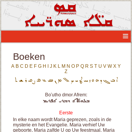
Boeken
A
B
C
D
E
F
G
H
I
J
K
L
M
N
O
P
Q
R
S
T
U
V
W
X
Y
Z
ܐ
ܒ
ܓ
ܕ
ܗ
ܘ
ܙ
ܚ
ܛ
ܝ
ܟ
ܠ
ܡ
ܢ
ܣ
ܥ
ܦ
ܨ
ܩ
ܪ
ܫ
ܬ
Bo'utho dmor Afrem:
ܒܥܘܬܐ ܕܡܪܝ ܐܦܪܝܡ
Eerste
In elke naam wordt Maria geprezen, zoals in de
mysterie en het Evangelie. Maria verhief Uw
geboorte, Maria zalfde U op Uw feestmaal. Maria